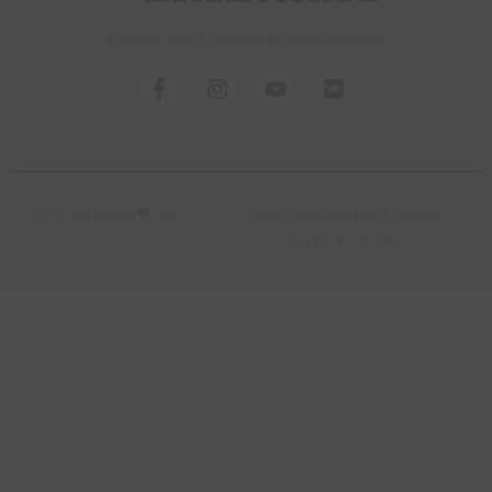
EMEfilms 2025 © Todos los derechos reservados
Hecho con mucho
por
Nimio
Aviso Legal
Política de Privacidad
Estudio.
Política de Cookies