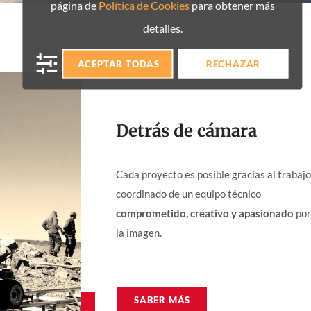
página de
Política de Cookies
para obtener más
detalles.
ACEPTAR TODAS
RECHAZAR
Detrás de cámara
Cada proyecto es posible gracias al trabajo
coordinado de un equipo técnico
comprometido, creativo y apasionado
por
la imagen.
SABER MÁS