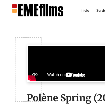
Inicio
Servi
Polène Spring (2