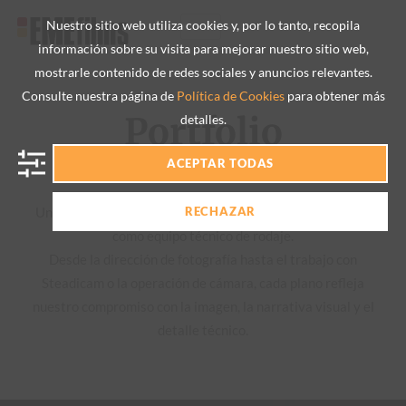
Nuestro sitio web utiliza cookies y, por lo tanto, recopila
información sobre su visita para mejorar nuestro sitio web,
mostrarle contenido de redes sociales y anuncios relevantes.
Consulte nuestra página de
Política de Cookies
para obtener más
Portfolio
detalles.
ACEPTAR TODAS
Una selección de proyectos en los que hemos participado
RECHAZAR
como equipo técnico de rodaje.
Desde la dirección de fotografía hasta el trabajo con
Steadicam o la operación de cámara, cada plano refleja
nuestro compromiso con la imagen, la narrativa visual y el
detalle técnico.